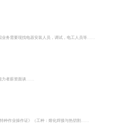
因业务需要现找电器安装人员，调试，电工人员等……
能力者薪资面谈……
《特种作业操作证》（工种：熔化焊接与热切割……