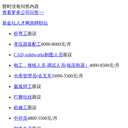
暂时没有问答内容
查看更多公司问答>>
新金坛人才网急聘职位
折弯工
面议
变压器装配工
6000-8000元/月
CAD,solidworks制图人员
面议
电工，接线人员,调试人员(低压电器）
4000-8500元/月
仓库管理员(会叉车)
5000-5500元/月
氩弧焊工
面议
打磨拉丝
面议
机修工
面议
中控员
4800-5500元/月