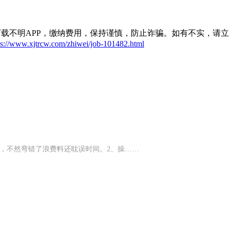
载不明APP，缴纳费用，保持谨慎，防止诈骗。如有不实，请
ps://www.xjtrcw.com/zhiwei/job-101482.html
值，不然弯错了浪费料还耽误时间。2、‌操……