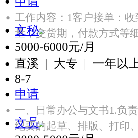
申请
工作内容：1客户接单：
文秘
量，交货期，付款方式等细
5000-6000元/月
直溪 | 大专 | 一年以
8-7
申请
一、日常办公与文书1.负
文员
纪要的起草、排版、打印、