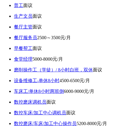
普工
面议
生产文员
面议
餐厅主管
面议
餐厅服务员
2500～3500元/月
早餐帮工
面议
食堂经理
5000-8000元/月
磨削操作工（学徒）/ 8小时白班，双休
面议
设备维修工-单休8小时
4500-6500元/月
车床工/单休8小时两班倒
6000-9000元/月
数控磨床调机员
面议
数控车床/加工中心调机员
面议
数控磨床/车床/加工中心操作员
5200-8000元/月