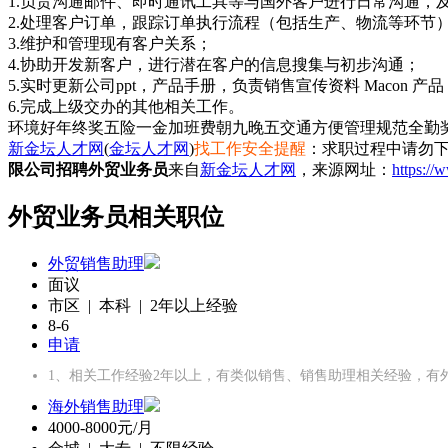
1.负责沟通邮件、即时通讯工具等与国外客户进行日常沟通，
2.处理客户订单，跟踪订单执行流程（包括生产、物流等环节
3.维护和管理现有客户关系；
4.协助开发新客户，进行潜在客户的信息搜集与初步沟通；
5.实时更新公司ppt，产品手册，负责销售宣传资料 Macon 产品，
6.完成上级交办的其他相关工作。
环境好
年终奖
五险一金
加班费
朝九晚五
交通方便
管理规范
全勤
新金坛人才网
(
金坛人才网
)
找工作安全提醒
：求职过程中请勿下
限公司招聘外贸业务员
来自
新金坛人才网
，来源网址：
https://
外贸业务员相关职位
外贸销售助理
面议
市区 | 本科 | 2年以上经验
8-6
申请
1、相关工作经验2年以上，有类似销售、销售助理相关经验，有
海外销售助理
4000-8000元/月