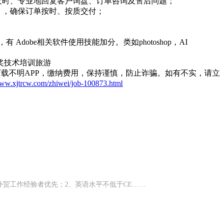
及时、专业地回复客户询盘、订单咨询及售后问题；
），确保订单按时、按质交付；
有 Adobe相关软件使用技能加分。类如photoshop，AI
奖
技术培训
旅游
载不明APP，缴纳费用，保持谨慎，防止诈骗。如有不实，请
www.xjtrcw.com/zhiwei/job-100873.html
外贸工作经验者优先；2、英语水平不低于CE……