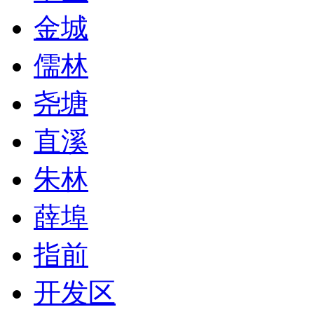
金城
儒林
尧塘
直溪
朱林
薛埠
指前
开发区