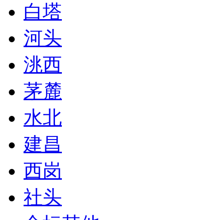
白塔
河头
洮西
茅麓
水北
建昌
西岗
社头