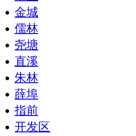
金城
儒林
尧塘
直溪
朱林
薛埠
指前
开发区