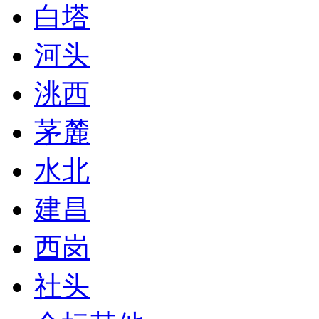
白塔
河头
洮西
茅麓
水北
建昌
西岗
社头