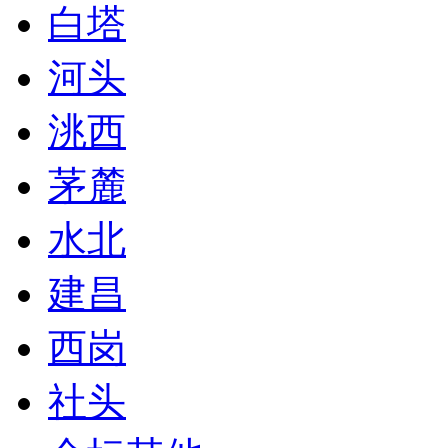
白塔
河头
洮西
茅麓
水北
建昌
西岗
社头