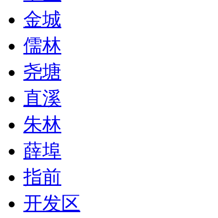
金城
儒林
尧塘
直溪
朱林
薛埠
指前
开发区