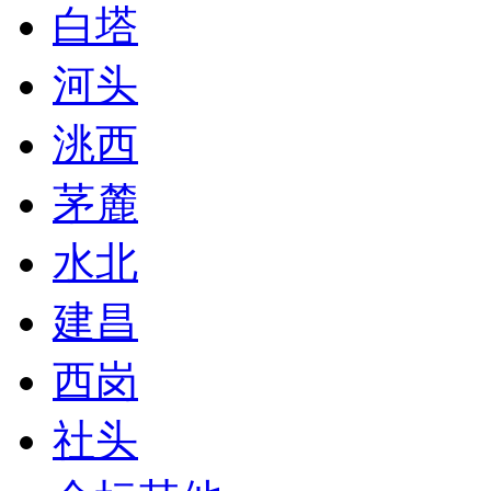
白塔
河头
洮西
茅麓
水北
建昌
西岗
社头