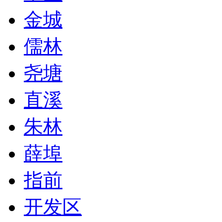
金城
儒林
尧塘
直溪
朱林
薛埠
指前
开发区