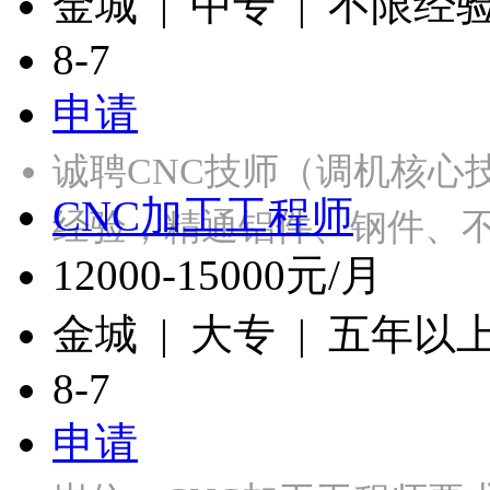
金城 | 中专 | 不限经
8-7
申请
诚聘CNC技师（调机核心
CNC加工工程师
经验，精通铝件、钢件、
12000-15000元/月
金城 | 大专 | 五年以
8-7
申请