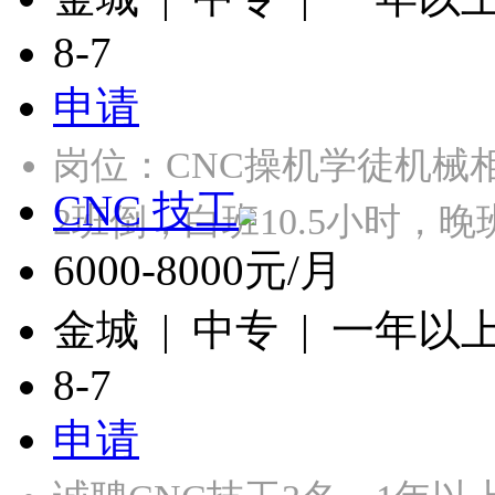
8-7
申请
岗位：CNC操机学徒机械
CNC 技工
2班倒，白班10.5小时，
6000-8000元/月
金城 | 中专 | 一年以
8-7
申请