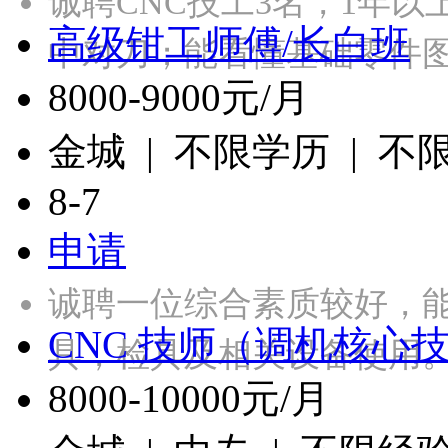
诚聘CNC技工3名，1年
高级钳工师傅/长白班
中对刀；能看懂基础零件
8000-9000元/月
金城 | 不限学历 | 不
8-7
申请
诚聘一位综合素质较好，
CNC 技师（调机核心
具，检具及相关设备使用
8000-10000元/月