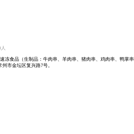
50人
是一家速冻食品（生制品：牛肉串、羊肉串、猪肉串、鸡肉串、鸭
常州市金坛区复兴路7号。