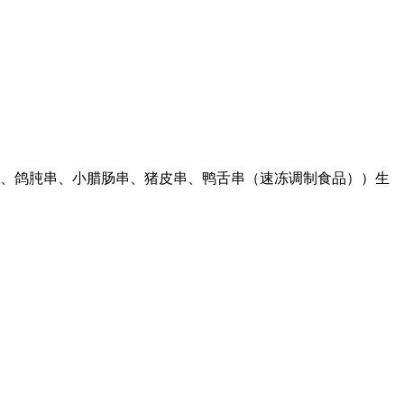
掌串、鸽肫串、小腊肠串、猪皮串、鸭舌串（速冻调制食品））生