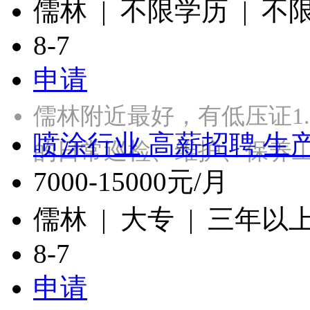
儒林 | 不限学历 | 不
8-7
申请
儒林附近最好，有低压证1
喷涂行业 高薪招聘 生
的日常巡检、维护、保养
7000-15000元/月
儒林 | 大专 | 三年以
8-7
申请