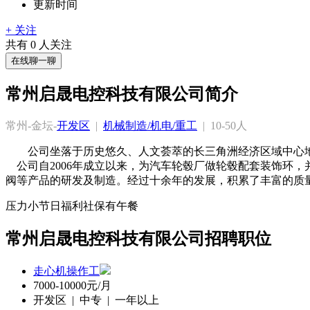
更新时间
+ 关注
共有
0
人关注
在线聊一聊
常州启晟电控科技有限公司简介
常州-金坛-
开发区
  |  
机械制造/机电/重工
  |  10-50人
公司坐落于历史悠久、人文荟萃的长三角洲经济区域中心地
    公司自2006年成立以来，为汽车轮毂厂做轮毂配套装
压力小
节日福利
社保
有午餐
常州启晟电控科技有限公司招聘职位
走心机操作工
7000-10000元/月
开发区 | 中专 | 一年以上