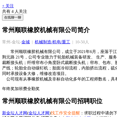
+ 关注
共有
4
人关注
在线聊一聊
常州顺联橡胶机械有限公司简介
常州-金坛-
金城
  |  
机械制造/机电/重工
  |  10-50人
常州顺联橡胶机械有限公司，成立于2021年6月，座落于
荆元路 21号，公司专业致力于轮胎机械装备研发、 生产、服务
裁断接头机；纤维帘布小角度卧式裁断接头机；帘布、包布、胶
产线；轮胎全自动镶钉机；胎面冷却流程，内胎挤出流程，硫化
同时承接设备大修，维修改造项目。

年终奖
加班费
全勤奖
常州顺联橡胶机械有限公司招聘职位
新金坛人才网
(
金坛人才网
)
找工作安全提醒
：求职过程中请勿下