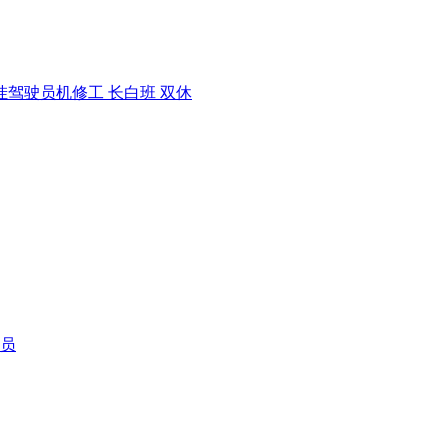
挂驾驶员
机修工 长白班 双休
员