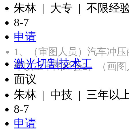
朱林 | 大专 | 不限经
8-7
申请
1、（审图人员）汽车冲压
激光切割技术工
年以上审图经验2、（画图
面议
朱林 | 中技 | 三年以
8-7
申请