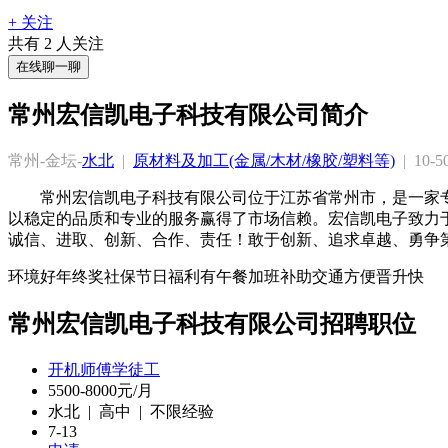
+ 关注
共有
2
人关注
在线聊一聊
常州宏信凯电子科技有限公司简介
常州-金坛-
水北
  |  
原材料及加工(金属/木材/橡胶/塑料等)
  |  10-
常州宏信凯电子科技有限公司位于江苏省常州市，是一家
以稳定的品质和专业的服务赢得了市场信赖。宏信凯电子致力
诚信、进取、创新、合作、责任！敢于创新、追求卓越、勇争
环境好
年终奖
社保
节日福利
有午餐
加班补助
交通方便
晋升快
常州宏信凯电子科技有限公司招聘职位
开机师傅学徒工
5500-8000元/月
水北 | 高中 | 不限经验
7-13