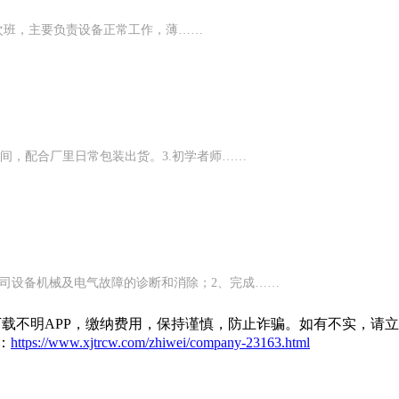
换一次班，主要负责设备正常工作，薄……
时间，配合厂里日常包装出货。3.初学者师……
司设备机械及电气故障的诊断和消除；2、完成……
载不明APP，缴纳费用，保持谨慎，防止诈骗。如有不实，请
：
https://www.xjtrcw.com/zhiwei/company-23163.html