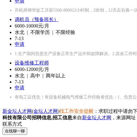
申请
开机师傅学徒工月薪5500-800012小时制，2班倒，12天左右
调机员（预备班长）
6000-10000元/月
水北 | 不限学历 | 不限经验
7-13
申请
1.生产期间负责生产设备正常生产运作和故障解决。2.其余工作
设备维修工程师
6000-12000元/月
水北 | 高中 | 两年以上
7-13
申请
有电工证优先！有设备机械电气维修工作经验者优先；1、负责公
新金坛人才网
(
金坛人才网
)
找工作安全提醒
：求职过程中请勿下
科技有限公司招聘信息,招工信息
来自
新金坛人才网
，来源网址
联系方式
在线聊一聊