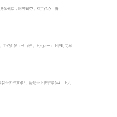
）2、身体健康，吃苦耐劳，有责任心！善……
证，工资面议（长白班，上六休一）上班时间早……
保符合图纸要求3、能配合上夜班最佳4、上六……