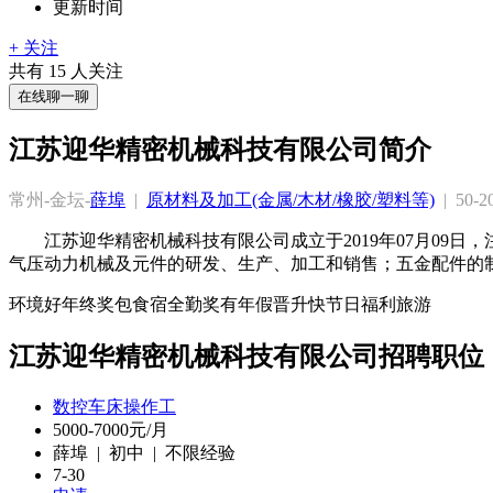
更新时间
+ 关注
共有
15
人关注
在线聊一聊
江苏迎华精密机械科技有限公司简介
常州-金坛-
薛埠
  |  
原材料及加工(金属/木材/橡胶/塑料等)
  |  50
江苏迎华精密机械科技有限公司成立于2019年07月0
气压动力机械及元件的研发、生产、加工和销售；五金配件的
环境好
年终奖
包食宿
全勤奖
有年假
晋升快
节日福利
旅游
江苏迎华精密机械科技有限公司招聘职位
数控车床操作工
5000-7000元/月
薛埠 | 初中 | 不限经验
7-30