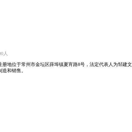
-200人
9日，注册地位于常州市金坛区薛埠镇夏宵路8号，法定代表人为邹
制造和销售。