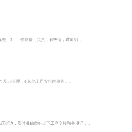
优先；3、工作勤奋、负责，有热情，讲原则，……
全及5S管理；4.其他上司安排的事宜……
气压拆边，及时准确做好上下工序交接和各项记……