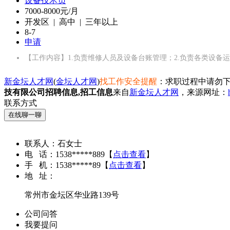
设备技术员
7000-8000元/月
开发区 | 高中 | 三年以上
8-7
申请
【工作内容】1.负责维修人员及设备台账管理；2.负责各类设备
新金坛人才网
(
金坛人才网
)
找工作安全提醒
：求职过程中请勿下
技有限公司招聘信息,招工信息
来自
新金坛人才网
，来源网址：
联系方式
在线聊一聊
联系人：
石女士
电 话：
1538*****889
【
点击查看
】
手 机：
1538*****89
【
点击查看
】
地 址：
常州市金坛区华业路139号
公司问答
我要提问