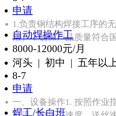
申请
1.负责钢结构焊接工序的无
自动焊操作工
法），确保产品质量符合
8000-12000元/月
河头 | 初中 | 五年以
8-7
申请
一、设备操作1. 按照作
焊工/长白班
电流、电压、速度、送丝速