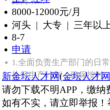
距离……
8000-12000元/月
河头 | 大专 | 三年以
8-7
申请
1.全面负责生产部门的日
执行生产计划，确保按时
新金坛人才网
(
金坛人才
请勿下载不明APP，缴
如有不实，请立即举报！