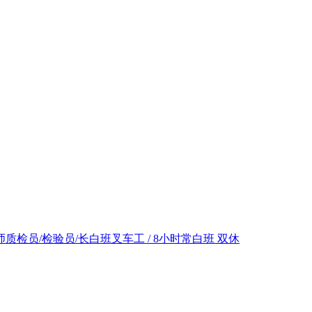
师
质检员/检验员/长白班
叉车工 / 8小时常白班 双休