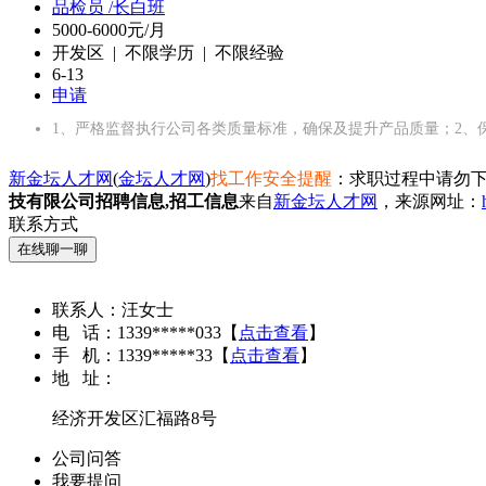
品检员 /长白班
5000-6000元/月
开发区 | 不限学历 | 不限经验
6-13
申请
1、严格监督执行公司各类质量标准，确保及提升产品质量；2、
新金坛人才网
(
金坛人才网
)
找工作安全提醒
：求职过程中请勿下
技有限公司招聘信息,招工信息
来自
新金坛人才网
，来源网址：
联系方式
在线聊一聊
联系人：
汪女士
电 话：
1339*****033
【
点击查看
】
手 机：
1339*****33
【
点击查看
】
地 址：
经济开发区汇福路8号
公司问答
我要提问