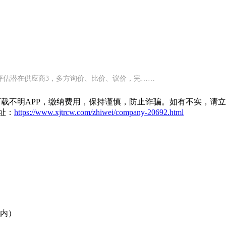
评估潜在供应商3，多方询价、比价、议价，完……
载不明APP，缴纳费用，保持谨慎，防止诈骗。如有不实，请
址：
https://www.xjtrcw.com/zhiwei/company-20692.html
院内）