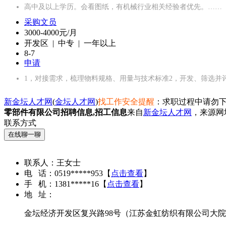
高中及以上学历。会看图纸，有机械行业相关经验者优先。……
采购文员
3000-4000元/月
开发区 | 中专 | 一年以上
8-7
申请
1，对接需求，梳理物料规格、用量与技术标准2，开发、筛选并
新金坛人才网
(
金坛人才网
)
找工作安全提醒
：求职过程中请勿下
零部件有限公司招聘信息,招工信息
来自
新金坛人才网
，来源网
联系方式
在线聊一聊
联系人：
王女士
电 话：
0519*****953
【
点击查看
】
手 机：
1381*****16
【
点击查看
】
地 址：
金坛经济开发区复兴路98号（江苏金虹纺织有限公司大