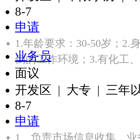
8-7
申请
1.年龄要求：30-50岁；
业务员
倒的工作环境；3.有化工
面议
开发区 | 大专 | 三年
8-7
申请
1、负责市场信息收集，