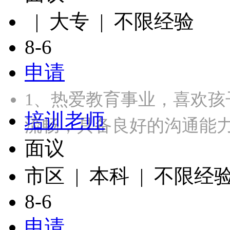
| 大专 | 不限经验
8-6
申请
1、热爱教育事业，喜欢孩
培训老师
流畅，具备良好的沟通能力
面议
市区 | 本科 | 不限经
8-6
申请