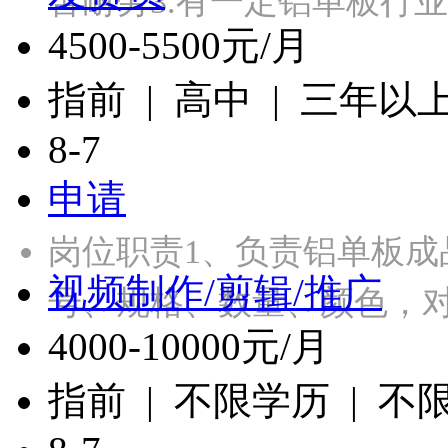
苦耐劳3.有一定铝单板行
4500-5500元/月
指前 | 高中 | 三年以
8-7
申请
岗位职责1、负责铝单板
视频制作/剪辑/推广
号、规格、数量、颜色，对
4000-10000元/月
指前 | 不限学历 | 不