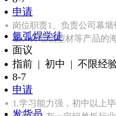
申请
岗位职责1、负责公司幕
氩弧焊学徒
板、外墙铝型材等产品的
面议
指前 | 初中 | 不限经
8-7
申请
1.学习能力强，初中以上
发货员