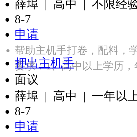
薛埠 | 高中 | 不限经
8-7
申请
帮助主机手打卷，配料，
押出主机手
要求：1、高中以上学历，年
面议
薛埠 | 高中 | 一年以
8-7
申请