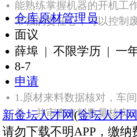
能熟练掌握机器的开机工
仓库原材管理员
常强的责任心，可以控制废
面议
薛埠 | 不限学历 | 一
8-7
申请
1.原材来料数据核对，车
单，并审查来料数量核实，
新金坛人才网
(
金坛人才
请勿下载不明APP，缴