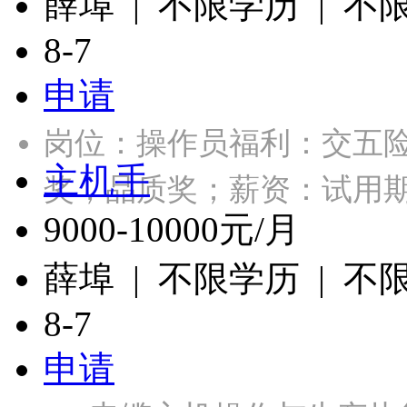
薛埠 | 不限学历 | 不
8-7
申请
岗位：操作员福利：交五
主机手
奖，品质奖；薪资：试用期6
9000-10000元/月
薛埠 | 不限学历 | 不
8-7
申请