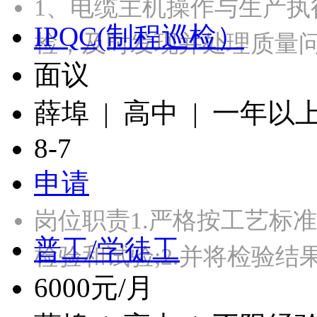
1、电缆主机操作与生产执
IPQC(制程巡检）
检，及时发现并处理质量
面议
薛埠 | 高中 | 一年以
8-7
申请
岗位职责1.严格按工艺标
普工/学徒工
检验和试验;2.并将检验
6000元/月