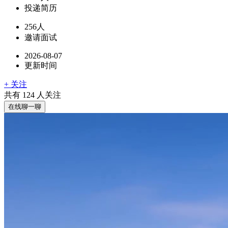
投递简历
256人
邀请面试
2026-08-07
更新时间
+ 关注
共有
124
人关注
在线聊一聊