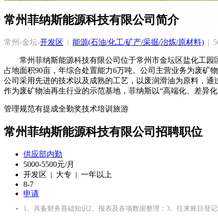
常州菲纳斯能源科技有限公司简介
常州-金坛-
开发区
  |  
能源(石油/化工/矿产/采掘/冶炼/原材料)
  | 
常州菲纳斯能源科技有限公司位于常州市金坛区盐化工园区
占地面积90亩，年综合处置能力6万吨。公司主营业务为废矿
公司采用先进的技术以及成熟的工艺，以废润滑油为原料，通
作为废矿物油再生行业的示范基地，菲纳斯以“高端化、差异
管理规范
有提成
全勤奖
技术培训
旅游
常州菲纳斯能源科技有限公司招聘职位
供应部内勤
5000-5500元/月
开发区 | 大专 | 一年以上
8-7
申请
1、具备财务基础知识2、报表及各项数据整理；3、往来账目登