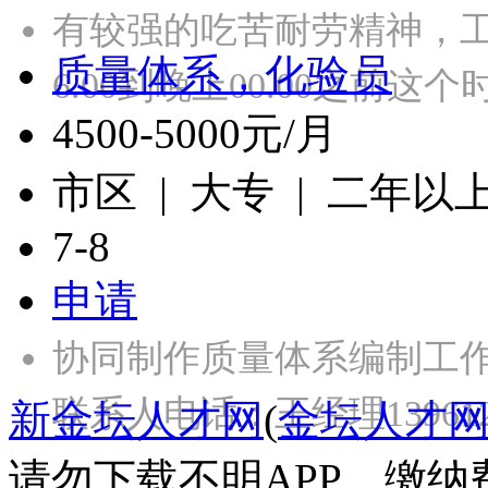
有较强的吃苦耐劳精神，
质量体系，化验员
6.00到晚上00.00之前这
4500-5000元/月
市区 | 大专 | 二年以
7-8
申请
协同制作质量体系编制工作
联系人电话：王经理139612
新金坛人才网
(
金坛人才
请勿下载不明APP，缴