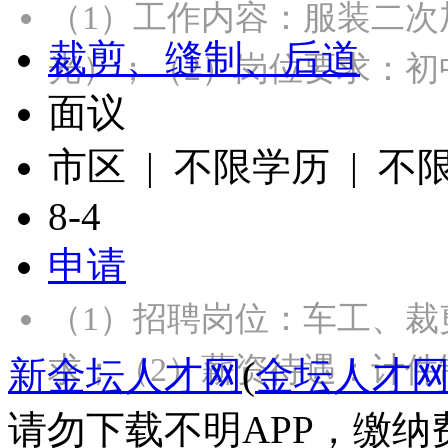
（1）工作内容：服装二
裁剪、缝制、后道
光）；（2）岗位要求：初
面议
市区 | 不限学历 | 不
8-4
申请
（1）招聘岗位：车工、
求；（2）薪资待遇：计件
新金坛人才网
(
金坛人才
请勿下载不明APP，缴