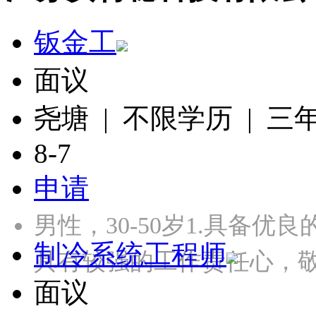
钣金工
面议
尧塘 | 不限学历 | 三
8-7
申请
男性，30-50岁1.具备优
制冷系统工程师
具有较强的工作责任心，
面议