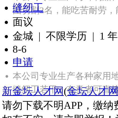
缝纫工
图切割2名，能吃苦耐劳，
面议
金城 | 不限学历 | 1 
8-6
申请
本公司专业生产各种家用
缝纫工若干，有意者可直
新金坛人才网
(
金坛人才
请勿下载不明APP，缴