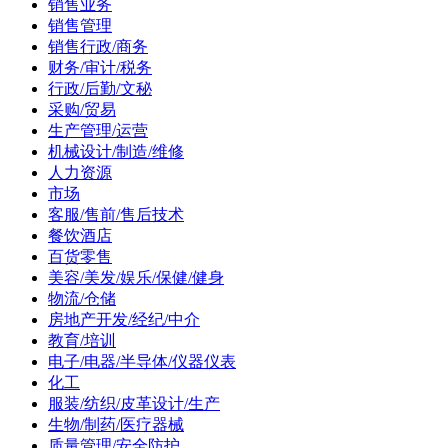
销售业务
销售管理
销售行政/商务
财务/审计/税务
行政/后勤/文秘
采购/贸易
生产管理/运营
机械设计/制造/维修
人力资源
市场
客服/售前/售后技术
餐饮酒店
百货零售
美容/美发/娱乐/保健/健身
物流/仓储
房地产开发/经纪/中介
教育/培训
电子/电器/半导体/仪器仪表
化工
服装/纺织/皮革设计/生产
生物/制药/医疗器械
质量管理/安全防护