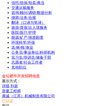
信托/担保/拍卖/典当
交通运输服务
咨询/顾问/调研/数据分析
律师/法务/合规
翻译（口译与笔译）
旅游/度假/出入境服务
医院/医疗/护理
能源/矿产/地质勘查
环境科学/环保
农/林/牧/渔业
公务员/事业单位/科研机构
实习生/培训生/储备干部
志愿者/社会工作者
其他职位
金坛硬件开发招聘信息
展示方式：
详细
列表
质量工程师
康诚（江苏）机械制造有限公司
已认证
面议