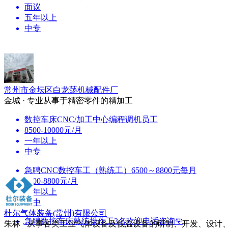
面议
五年以上
中专
常州市金坛区白龙荡机械配件厂
金城 · 专业从事于精密零件的精加工
数控车床CNC/加工中心编程调机员工
8500-10000元/月
一年以上
中专
急聘CNC数控车工（熟练工）6500～8800元每月
6500-8800元/月
一年以上
初中
杜尔气体装备(常州)有限公司
急聘数控车床熟练操作工3名欢迎电话咨询🌹
朱林 · 从事各类工业气体设备及低温设备的研制、开发、设计