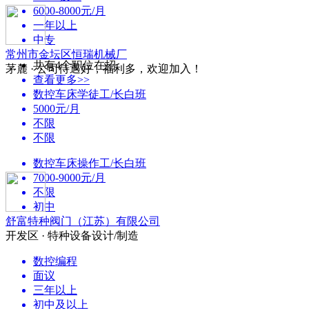
6000-8000元/月
一年以上
中专
常州市金坛区恒瑞机械厂
共有4个职位在招
茅麓 · 公司待遇好，福利多，欢迎加入！
查看更多>>
数控车床学徒工/长白班
5000元/月
不限
不限
数控车床操作工/长白班
7000-9000元/月
不限
初中
舒富特种阀门（江苏）有限公司
开发区 · 特种设备设计/制造
数控编程
面议
三年以上
初中及以上