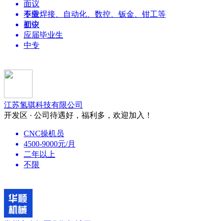
面议
不限
专业焊接、自动化、数控、钣金、钳工等
初中
面议
应届毕业生
中专
江苏氢骐科技有限公司
开发区 · 公司待遇好，福利多，欢迎加入！
CNC操机员
4500-9000元/月
二年以上
不限