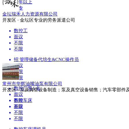
三年以上
大专
金坛瑞禾人力资源有限公司
开发区 · 金坛区专业的劳务派遣公司
数控工
面议
不限
不限
招 管理储备代培生&CNC操作员
面议
不限
不限
常州市华辉油嘴油泵有限公司
数控厂男4 名
开发区 · 泵及真空设备制造；泵及真空设备销售；汽车零部件
面议
不限
数控车床
不限
面议
不限
不限