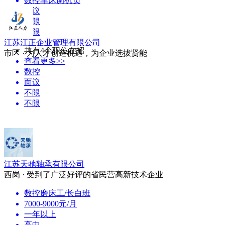
数控车床调机员
面议
不限
不限
江苏江正企业管理有限公司
共有4个职位在招
市区 · 为人才创造机遇，为企业选拔贤能
查看更多>>
数控
面议
不限
不限
江苏天驰轴承有限公司
西岗 · 受到了广泛好评的省民营高新技术企业
数控磨床工/长白班
7000-9000元/月
一年以上
高中