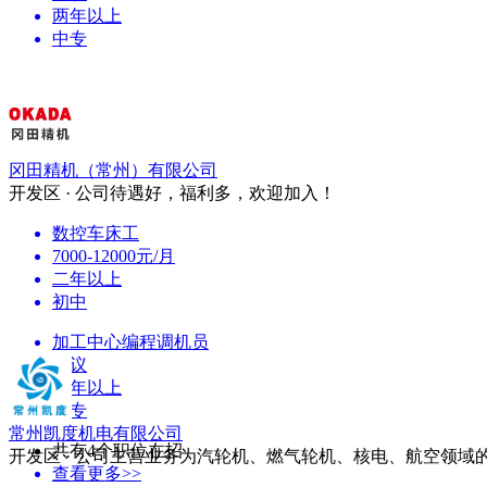
两年以上
中专
冈田精机（常州）有限公司
开发区 · 公司待遇好，福利多，欢迎加入！
数控车床工
7000-12000元/月
二年以上
初中
加工中心编程调机员
面议
三年以上
中专
常州凯度机电有限公司
共有4个职位在招
开发区 · 公司主营业务为汽轮机、燃气轮机、核电、航空领域
查看更多>>