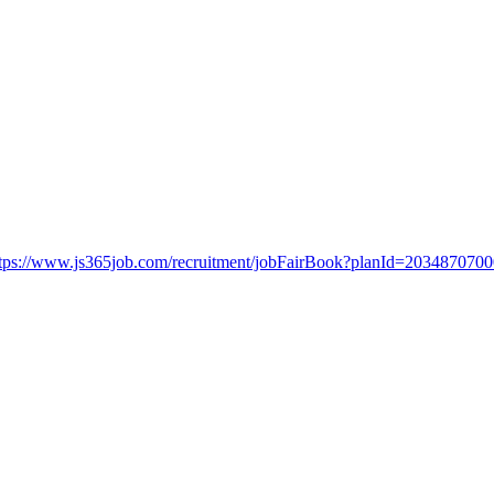
ttps://www.js365job.com/recruitment/jobFairBook?planId=203487070