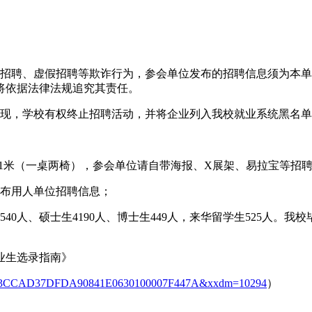
销招聘、虚假招聘等欺诈行为，参会单位发布的招聘信息须为本
将依据法律法规追究其责任。
发现，学校有权终止招聘活动，并将企业列入我校就业系统黑名
米×1米（一桌两椅），参会单位请自带海报、X展架、易拉宝等
发布用人单位招聘信息；
生5540人、硕士生4190人、博士生449人，来华留学生525
毕业生选录指南》
il?xwid=3CCAD37DFDA90841E0630100007F447A&xxdm=10294
）