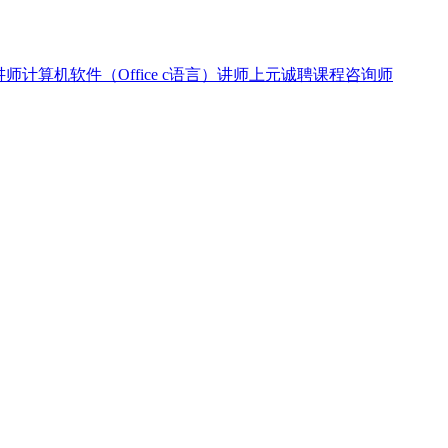
讲师
计算机软件（Office c语言）讲师
上元诚聘课程咨询师