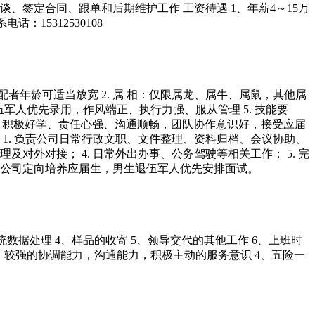
谈、签定合同、跟单和后期维护工作 工资待遇 1、年薪4～15万
15312530108
配者年龄可适当放宽 2. 属 相：仅限属龙、属牛、属鼠，其他属
退伍军人优先录用，作风端正、执行力强、服从管理 5. 技能要
心、积极好学、责任心强、沟通顺畅，团队协作意识好，接受应届
岗位职责 1. 负责公司日常行政文职、文件整理、资料归档、会议协助、
及对外对接； 4. 日常外出办事、公务驾驶等相关工作； 5. 完
。公司定向培养应届生，男生退伍军人优先安排面试。
数据处理 4、样品的收寄 5、领导交代的其他工作 6、上班时
可 3、较强的协调能力，沟通能力，积极主动的服务意识 4、五险一