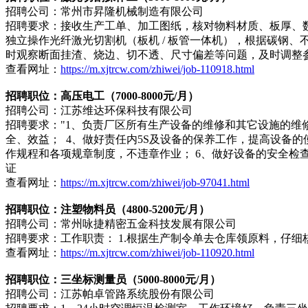
招聘公司：常州市昇隆机械制造有限公司
招聘要求：接收生产工单、加工图纸，核对物料材质、板厚、
独立操作光纤激光切割机（板机 / 板管一体机），根据碳钢
时观察断面挂渣、烧边、切不透、尺寸偏差等问题，及时调整
查看网址：
https://m.xjtrcw.com/zhiwei/job-110918.html
招聘职位：高压电工（7000-8000元/月）
招聘公司：江苏维达环保科技有限公司
招聘要求："1、负责厂区所有生产设备的维修和其它设施的维
全、效益； 4、做好责任内5S及设备的保养工作，提高设备
作规程和各项规章制度，不违章作业； 6、做好设备的安全检
证
查看网址：
https://m.xjtrcw.com/zhiwei/job-97041.html
招聘职位：注塑物料员（4800-5200元/月）
招聘公司：常州咏捷精密五金科技发展有限公司
招聘要求：工作职责： 1.根据生产制令单去仓库领原料，仔细
查看网址：
https://m.xjtrcw.com/zhiwei/job-110920.html
招聘职位：三坐标测量员（5000-8000元/月）
招聘公司：江苏帕卓管路系统股份有限公司