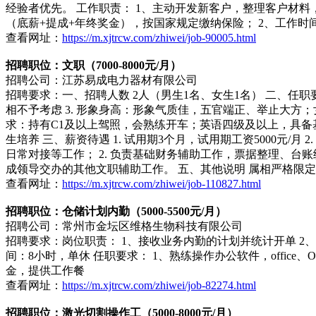
经验者优先。 工作职责： 1、主动开发新客户，整理客户材料，
（底薪+提成+年终奖金），按国家规定缴纳保险； 2、工作时间：
查看网址：
https://m.xjtrcw.com/zhiwei/job-90005.html
招聘职位：文职（7000-8000元/月）
招聘公司：江苏易成电力器材有限公司
招聘要求：一、招聘人数 2人（男生1名、女生1名） 二、任职要
相不予考虑 3. 形象身高：形象气质佳，五官端正、举止大方；女
求：持有C1及以上驾照，会熟练开车；英语四级及以上，具备
生培养 三、薪资待遇 1. 试用期3个月，试用期工资5000元/月
日常对接等工作； 2. 负责基础财务辅助工作，票据整理、台账统
成领导交办的其他文职辅助工作。 五、其他说明 属相严格限
查看网址：
https://m.xjtrcw.com/zhiwei/job-110827.html
招聘职位：仓储计划内勤（5000-5500元/月）
招聘公司：常州市金坛区维格生物科技有限公司
招聘要求：岗位职责： 1、接收业务内勤的计划并统计开单 2、
间：8小时，单休 任职要求： 1、熟练操作办公软件，office
金，提供工作餐
查看网址：
https://m.xjtrcw.com/zhiwei/job-82274.html
招聘职位：激光切割操作工（5000-8000元/月）