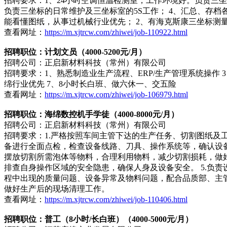
招聘要求：1、24小时空调恒温检测室，工作环境好。负责三
负责三坐标的日常维护及三坐标室的5S工作； 4、汇总、存档
能看懂图纸，从事过机械行业优先； 2、有海克斯康三坐标测量
查看网址：
https://m.xjtrcw.com/zhiwei/job-110922.html
招聘职位：计划文员（4000-5200元/月）
招聘公司：正启新材料科技（常州）有限公司
招聘要求：1、熟悉制造业生产流程、ERP/生产管理系统操作 3
绵行业优先 7、8小时长白班、做六休一、交五险
查看网址：
https://m.xjtrcw.com/zhiwei/job-106979.html
招聘职位：海绵数控机手学徒（4000-8000元/月）
招聘公司：正启新材料科技（常州）有限公司
招聘要求：1.严格按照车间主管下达的生产任务、切割图纸及
备进行全面点检，检查设备线路、刀具、操作系统等，确认设备
摆放切割所需泡体等物料，合理利用物料，减少切割损耗，做好
排查自身操作区域的安全隐患，确保人身及设备安全。 5.负
程中出现的质量问题、设备异常及物料问题，配合品质部、主管
做好生产后的现场清理工作。
查看网址：
https://m.xjtrcw.com/zhiwei/job-110406.html
招聘职位：普工（8小时/长白班）（4000-5000元/月）