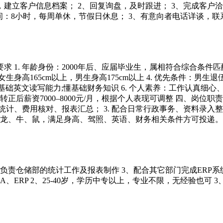
建立客户信息档案； 2、回复询盘，及时跟进； 3、完成客户洽
8小时，每周单休，节假日休息； 3、有意向者电话详谈，联系电话：
求 1. 年龄身份：2000年后、应届毕业生，属相符合综合条件匹
生身高165cm以上，男生身高175cm以上 4. 优先条件：男生
基础英文读写能力;懂基础财务知识 6. 个人素养：工作认真细
 2. 转正后薪资7000–8000元/月，根据个人表现可调整 四、
计、费用核对、报表汇总； 3. 配合日常行政事务、资料录入整理
定龙、牛、鼠，满足身高、驾照、英语、财务相关条件方可投递
负责仓储部的统计工作及报表制作 3、配合其它部门完成ERP系统
、OA、ERP 2、25-40岁，学历中专以上，专业不限，无经验也