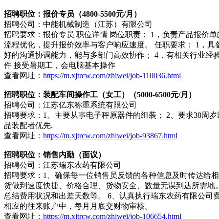
招聘职位：报价专员（4800-5500元/月）
招聘公司：中能机械制造（江苏）有限公司
招聘要求：报价专员 职位详情 岗位职责： 1，负责产品报价
流程优化，提升报价效率与客户响应速度。 任职要求： 1，具
好的沟通协调能力，能与多部门高效协作； 4，有相关行业经
件 接受暑期工，会电脑基本操作
查看网址：
https://m.xjtrcw.com/zhiwei/job-110036.html
招聘职位：装配车间操作工（女工）（5000-6500元/月）
招聘公司：江苏亿东称重系统有限公司
招聘要求：1、主要从事电子秤原器件的组装； 2、要求38周岁以
品装配者优先.
查看网址：
https://m.xjtrcw.com/zhiwei/job-93867.html
招聘职位：销售内勤（面议）
招聘公司：江苏瑞东农药有限公司
招聘要求：1、确保每一位销售员反馈的各种信息及时传达给相
货做到速度快捷、价格合理、货物安全、数量无误到达所需地。
总结费用状况和出差天数等。 6、认真执行瑞东农药有限公司
相应的往来账户中，每月月底交财物审核。
查看网址：
https://m.xjtrcw.com/zhiwei/job-106654.html