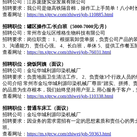
招聘公司：江苏庞捷实业发展有限公司
招聘要求：我公司是做高铁隔音棉，操作工上手简单！八小时
查看网址：
https://m.xjtrcw.com/zhiwei/job-110885.html
招聘职位：罐区操作工/长白班（5000-7000元/月）
招聘公司：常州市金坛区维格生物科技有限公司
招聘要求：岗位职责： 1、根据装卸货单据，负责公司产品的装
3、沟通能力、责任心强。 4、长白班，单休 5、提供工作餐
查看网址：
https://m.xjtrcw.com/zhiwei/job-76031.html
招聘职位：烧饭阿姨（面议）
招聘公司：金坛华城利源印染机械厂
招聘要求：负责地面卫生清洁工作。 2、负责做3个行政人员的
公司介绍 常州市金坛华城利源印染机械厂尊崇"踏实、拼搏
的品质为生存根本，我们始终坚持用户至上 用心服务于客户，
查看网址：
https://m.xjtrcw.com/zhiwei/job-110338.html
招聘职位：普通车床工（面议）
招聘公司：金坛华城利源印染机械厂
招聘要求：因业务的需求需招有一定的思想素质和责任心的男士
班。
查看网址：
https://m.xjtrcw.com/zhiwei/job-59363.html