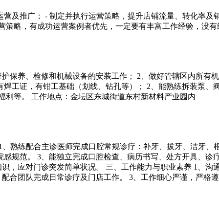
营及推广； - 制定并执行运营策略，提升店铺流量、转化率及销
略，有成功运营案例者优先，一定要有丰富工作经验，没有经验浑水摸鱼
维护保养、检修和机械设备的安装工作； 2、做好管辖区内所有机
有焊工证，有钳工基础（划线、钻孔等）； 2、能熟练拆装泵、阀
节福利等。 工作地点：金坛区东城街道东村新材料产业园内
要求： 1、熟练配合主诊医师完成口腔常规诊疗：补牙、拔牙、洁牙
感规范。 3、能独立完成口腔检查、病历书写、处方开具、诊疗
知识，应对门诊突发简单状况。 三、工作能力与职业素养 1、
，配合团队完成日常诊疗及门店工作。 3、工作细心严谨，严格遵