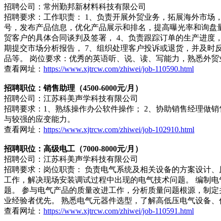
招聘公司：常州勤邦新材料科技有限公司
招聘要求：工作职责： 1、负责开展外贸业务，拓展海外市场
号，发布产品信息，优化产品展示和排名，提高曝光率和询盘量，同时利
贸客户的具体合同谈判及签署， 4、负责跟踪订单的生产进度
期提交市场分析报告， 7、组织处理客户投诉或退货，并及时
品等。 岗位要求：优秀的英语听、说、读、写能力，熟悉外
查看网址：
https://www.xjtrcw.com/zhiwei/job-110590.html
招聘职位：销售助理（4500-6000元/月）
招聘公司：江苏科美声学科技有限公司
招聘要求：1、熟练操作办公软件操作； 2、协助销售经理做销
与较强的应变能力。
查看网址：
https://www.xjtrcw.com/zhiwei/job-102910.html
招聘职位：高级电工（7000-8000元/月）
招聘公司：江苏科美声学科技有限公司
招聘要求：岗位职责： 负责电气系统及相关设备的方案设计、
工作，解决现场安装调试过程中出现的电气技术问题。 编制电
题。 参与电气产品的质量改进工作，分析质量问题根源，制定
业经验者优先。 熟悉电气元器件选型，了解高低压电气设备
查看网址：
https://www.xjtrcw.com/zhiwei/job-110591.html