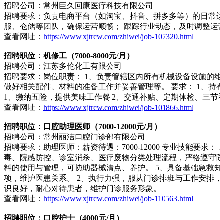
招聘公司：常州巨久回康医疗科技有限公司
招聘要求：负责电商平台（如淘宝、抖音、拼多多等）的日常运
服、仓储等团队，确保运营顺畅； 跟踪行业动态，及时调整运营策
查看网址：
https://www.xjtrcw.com/zhiwei/job-107320.html
招聘职位：机修工（7000-8000元/月）
招聘公司：江苏多伦化工有限公司
招聘要求：岗位职责： 1、负责管辖区内所有机械设备设施的
做好相关配件、材料的准备工作并妥善管理等。 要求： 1、持
1、缴纳五险，提供美味工作餐 2、交通补贴、定期体检、三
查看网址：
https://www.xjtrcw.com/zhiwei/job-101866.html
招聘职位：口腔助理医师（7000-12000元/月）
招聘公司：常州丽洁口腔门诊部有限公司
招聘要求：助理医师：薪资待遇：7000-12000 专业技能
毒、院感防控、诊室消杀、医疗废物分类处理流程，严格遵守院
料的使用与管理，可协助器械清点、养护。 5、具备基础急救
项，维护医患关系。 2、执行力强，服从门诊排班与工作安排
识良好，耐心对待患者，维护门诊服务形象。
查看网址：
https://www.xjtrcw.com/zhiwei/job-110563.html
招聘职位：口腔护士（4000元/月）