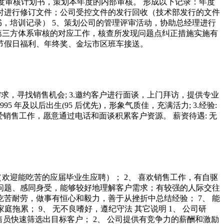
初制定年度审核计划书，策划本年度的内部审核。 形成以下记录：年度
及时进行修订文件；公司受控文件的发行回收（技术部发行的文件
，培训记录） 5、策划公司的管理评审活动，协助总经理进行
导第三方体系审核的对应工作，核查所发现问题点纠正措施实施有
、节假日福利、年终奖、金坛市区班车接送。
户需求，寻找销售机会; 3.邀约客户进行面谈，上门拜访，提供专业
95 年及以后出生(95 后优先)，形象气质佳，充满活力; 3.经验:
 热爱销售工作，愿意通过电话和面谈积累客户资源。 薪资待遇: 无
历（欢迎能吃苦的应届毕业生应聘）； 2、 喜欢销售工作，有自驱
虑问题、感同身受，能够较好地理解客户需求；有较强的人际交往
吃苦耐劳，做事有恒心和毅力，善于从挫折中总结经验； 7、 能
拖累； 9、 无不良嗜好，遵纪守法 其它说明 1、 公司研
员快速筛选出目标客户； 2、 公司提供有竞争力的薪酬和激励