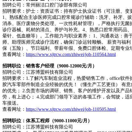
招聘公司：常州丽洁口腔门诊部有限公司
招聘要求：护士：资质证书：持有护士执业证书（可注册、变更
1、熟练配合主诊医师完成口腔常规诊疗辅助：洗牙、补牙、
消杀、医疗废物分类处理、一次性耗材管理），严格执行无菌
诊疗器械、耗材的清点、养护与补充。4、熟悉口腔常用药品
晕针、低血糖等）。工作能力与职业素养： 1、沟通表达：善
师、助理医师完成诊疗流程，确保门诊运转顺畅。 薪资与福利：
保（五险）、节日福利、带薪年假、免费口腔体检、定期专业
查看网址：
https://www.xjtrcw.com/zhiwei/job-110564.html
招聘职位：销售客户经理（9000-12000元/月）
招聘公司：江苏博盟科技有限公司
招聘要求：1.了解汽车制造业流程，热爱销售工作，office软件
胶汽车零部件制造企业经验的优先！（懂生产工艺更佳） 有意
的优先； 2.负责市场的调研、销售、客户的维护开发以及产
劳，有上进心； 4.完成部门领导下达的各项工作，会驾驶，
车接送。
查看网址：
https://www.xjtrcw.com/zhiwei/job-110505.html
招聘职位：体系工程师（9000-11000元/月）
招聘公司：江苏博盟科技有限公司