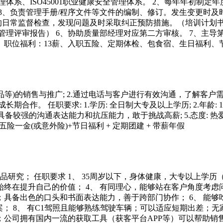
1环境管理体系、ISO45001职业健康安全管理体系。 2、每年年
3、负责管理手册/程序文件等文件的编制、修订。发生变更时
的日常监督检查，发现问题及时采取纠正预防措施。（培训计划书
管理评审报告） 6、协助质量部经理对应第二方审核。 7、主
。 职位福利：13薪、入职五险、定期体检、包食宿、生日福利
产品等)的销售与推广; 2.通过电话与客户进行有效沟通，了解客
作。 任职要求: 1.学历: 全日制大专及以上学历; 2.年龄: 19
力: 具备较强的沟通表达能力和抗压能力，敢于挑战高薪; 5.态度:
 五险一金(或意外险)+节日福利 + 定期团建 + 带薪年假
/竞品研究； 任职要求 1、 35周岁以下，身体健康，大专以上学
，始终在提升自己的价值； 4、 有同理心，能够站在客户角度考
；具备出色的口头和书面表达能力，善于跨部门协作； 6、 能够
 8、 有C1驾照且能够熟练驾驶车辆；可以适应短期出差；无家庭
公司拥有国内一流的获取工具（获客平台APP等）可以帮助销售