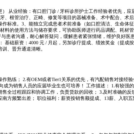
） 从业经验：有口腔门诊 / 牙科诊所护士工作经验者优先，应
拔牙、根管治疗、正畸、修复等项目的器械准备、术中配合、术后
操作标准。3、能独立完成患者术前准备（如口腔清洁、生命体
、材料的使用方法与储存要求，可协助医师进行药品调配、耗材管
于与患者沟通，耐心解答疑问，缓解患者紧张情绪，维护良好医
 基础薪资：4000 元 / 月起，另加诊疗提成、绩效奖金（
培训、晋升通道清晰。
操作熟练； 2.有OEM或者Tier1关系的优先，有汽配销售对接经
向成为销售人员的应届毕业生也可培养！ 工作描述： 1.有较
品销售全过程跟踪和协调工作，负责货款的回收； 3.及时准确的
适应南方频繁出差； 职位福利：薪资按销售额提成、13薪、入职