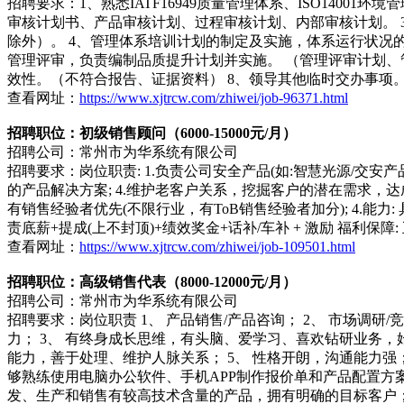
招聘要求：1、熟悉IATF16949质量管理体系、ISO1400
审核计划书、产品审核计划、过程审核计划、内部审核计划。 
除外）。 4、管理体系培训计划的制定及实施，体系运行状况
管理评审，负责编制品质提升计划并实施。 （管理评审计划、
效性。（不符合报告、证据资料） 8、领导其他临时交办事项
查看网址：
https://www.xjtrcw.com/zhiwei/job-96371.html
招聘职位：初级销售顾问（6000-15000元/月）
招聘公司：常州市为华系统有限公司
招聘要求：岗位职责: 1.负责公司安全产品(如:智慧光源/交安
的产品解决方案; 4.维护老客户关系，挖掘客户的潜在需求，达成长期合
有销售经验者优先(不限行业，有ToB销售经验者加分); 4.能
责底薪+提成(上不封顶)+绩效奖金+话补/车补 + 激励 福利保障:
查看网址：
https://www.xjtrcw.com/zhiwei/job-109501.html
招聘职位：高级销售代表（8000-12000元/月）
招聘公司：常州市为华系统有限公司
招聘要求：岗位职责 1、 产品销售/产品咨询； 2、 市场调研
力； 3、 有终身成长思维，有头脑、爱学习、喜欢钻研业务
能力，善于处理、维护人脉关系； 5、 性格开朗，沟通能力强
够熟练使用电脑办公软件、手机APP制作报价单和产品配置方案；
发、生产和销售有较高技术含量的产品，拥有明确的目标客户；