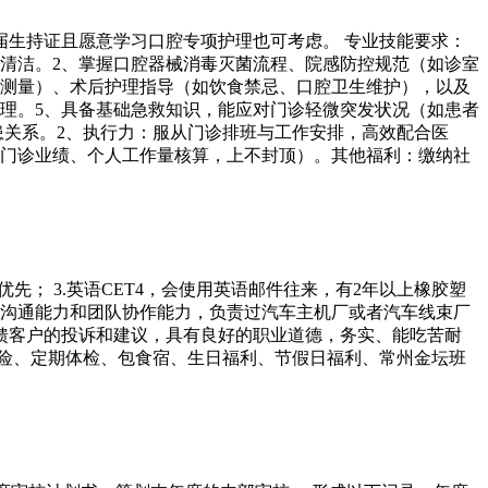
届生持证且愿意学习口腔专项护理也可考虑。 专业技能要求：
清洁。2、掌握口腔器械消毒灭菌流程、院感防控规范（如诊室
征测量）、术后护理指导（如饮食禁忌、口腔卫生维护），以及
理。5、具备基础急救知识，能应对门诊轻微突发状况（如患者
患关系。2、执行力：服从门诊排班与工作安排，高效配合医
提成按门诊业绩、个人工作量核算，上不封顶）。其他福利：缴纳社
验优先； 3.英语CET4，会使用英语邮件往来，有2年以上橡胶塑
强的沟通能力和团队协作能力，负责过汽车主机厂或者汽车线束厂
反馈客户的投诉和建议，具有良好的职业道德，务实、能吃苦耐
五险、定期体检、包食宿、生日福利、节假日福利、常州金坛班