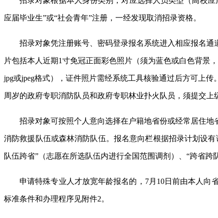
招录对象根据本人身份类别，对应选择人员类型（高校应
应届毕业生”或“社会青年”注册，一经发现取消招录资格。
招录对象凭注册账号、密码登录报名系统进入相应报名通
片包括本人近期1寸免冠正面彩色照片（须为蓝色或白色背景，29
jpg或jpeg格式），证件照片需经系统工具核验通过后方可
周岁的政府专职消防队员和政府专职林业扑火队员，须提交上
招录对象可按照个人意向选择在户籍地省份或经常居住地
消防救援队伍或森林消防队伍。报名意向栏根据招录计划设有
队伍跨省”（志愿在所选队伍内进行全国范围调剂）、“跨省跨
申请特殊专业人才放宽年龄报名的，7月10日前由本人
标准条件和办理程序见附件2。