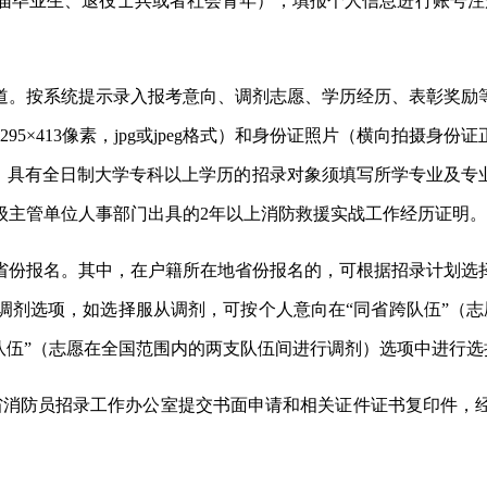
届毕业生、退役士兵或者社会青年），填报个人信息进行账号注
道。按系统提示录入报考意向、调剂志愿、学历经历、表彰奖励
5×413像素，jpg或jpeg格式）和身份证照片（横向拍摄
上传。具有全日制大学专科以上学历的招录对象须填写所学专业及
级主管单位人事部门出具的2年以上消防救援实战工作经历证明
省份报名。其中，在户籍所在地省份报名的，可根据招录计划选
调剂选项，如选择服从调剂，可按个人意向在“同省跨队伍”（志
队伍”（志愿在全国范围内的两支队伍间进行调剂）选项中进行选
向省消防员招录工作办公室提交书面申请和相关证件证书复印件，